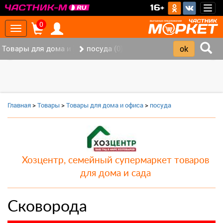
>
16+
Togg
navig
0
Toggle
navigation
Товары для дома и офиса (8)
посуда (0)
‹
›
Главная
>
Товары
>
Товары для дома и офиса
>
посуда
Хозцентр, семейный супермаркет товаров
для дома и сада
Сковорода