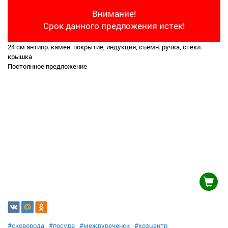
Внимание!
Срок данного предложения истек!
24 см антипр. камен. покрытие, индукция, съемн. ручка, стекл.
крышка
Постоянное предложение
#сковорода
#посуда
#междуреченск
#хозцентр