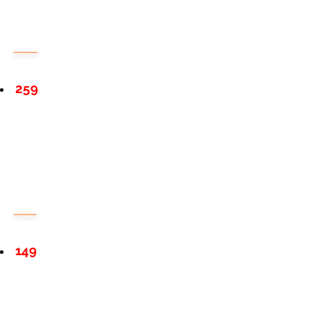
259
149