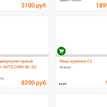
бараб.// Denzel
3100
руб.
189
 аккумуляторный
Яйцо куриное С2
т «MTX CIWU-BL-20-
30 штук
MTX
8390
руб.
за уп.