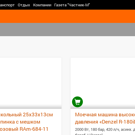
>
анспорт
Отдых
Компании
Газета "Частник-М"
школьный 25х33х13см
Моечная машина высок
спинка с мешком
давления «Denzel R-180i
озовый RAm-684-11
2000 Вт, 180 бар, 420 л/ч, асинх. д