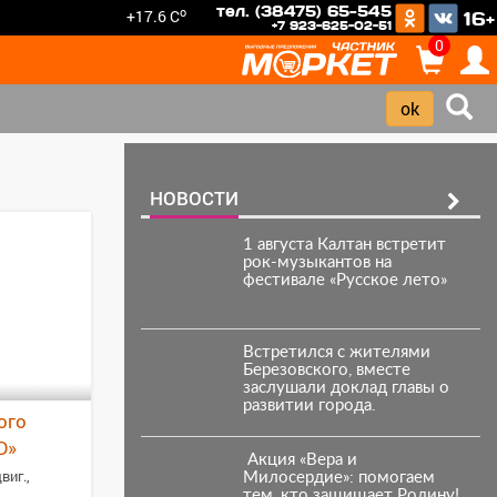
тел. (38475) 65-545
o
+17.6 C
16+
+7 923-625-02-51
0
НОВОСТИ
1 августа Калтан встретит
рок-музыкантов на
фестивале «Русское лето»
Встретился с жителями
Березовского, вместе
заслушали доклад главы о
развитии города.
ого
D»
️ Акция «Вера и
виг.,
Милосердие»: помогаем
тем, кто защищает Родину!