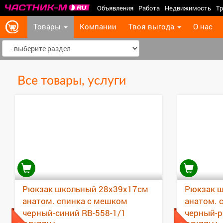
Объявления
Работа
Недвижимость
Тр
Товары
Компании
Твоя выгода
О нас
Все товары, услуги
Рюкзак школьный 28х39х17см
Рюкзак 
анатом. спинка с мешком
анатом. 
черный-синий RB-558-1/1
черный-р