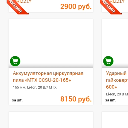
GRIZZLY
GRIZZLY
2900
руб.
Аккумуляторная циркулярная
Ударный
пила «MTX CCSU-20-165»
гайковер
600»
165 мм, Li-Ion, 20 В// MTX
Li-Ion, 20 В 
8150
руб.
за шт.
за шт.