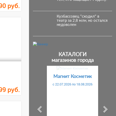
90
руб.
Кузбассовец "сходил" в
театр за 2,8 млн, но остался
недоволен
КАТАЛОГИ
магазинов города
Предыдущий
С
Магнит Косметик
c 22.07.2026 по 18.08.2026
99
руб.