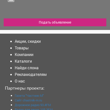
Подать объявление
Акции, скидки
Товары
Компании
Каталоги
Найди слона
Рекламодателям
О нас
Партнеры проекта:
Газета "Частник-М"
Сайт chastnik-m.ru
Дорожное радио 93.4FM
Радио для двоих 105.3FM