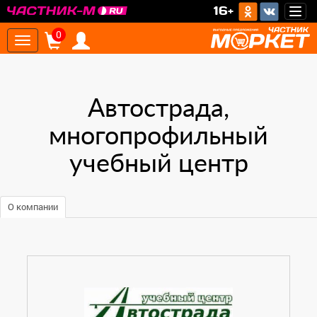
16+
Togg
navig
0
Toggle
navigation
Автострада,
многопрофильный
учебный центр
О компании