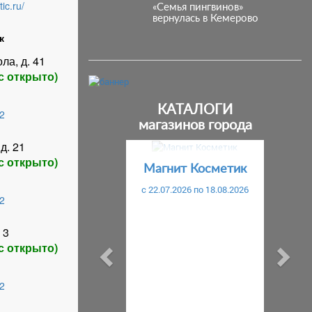
ic.ru/
«Семья пингвинов»
вернулась в Кемерово
к
ла, д. 41
с открыто)
КАТАЛОГИ
2
магазинов города
д. 21
Предыдущий
С
с открыто)
Магнит Косметик
c 22.07.2026 по 18.08.2026
2
 3
с открыто)
2