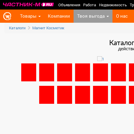
Объявления
Работа
Недвижимость
Тр
Товары
Компании
Твоя выгода
О нас
Каталоги
Магнит Косметик
Катало
действи