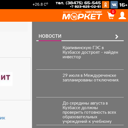
тел. (38475) 65-545
o
+26.8 C
16+
+7 923-625-02-51
0
НОВОСТИ
Крапивинскую ГЭС в
Кузбассе достроят - найден
инвестор
29 июля в Междуреченске
запланированы отключения.
До середины августа в
Кузбассе должны
проверить готовность всех
образовательных
ик
учреждений к учебному
году.