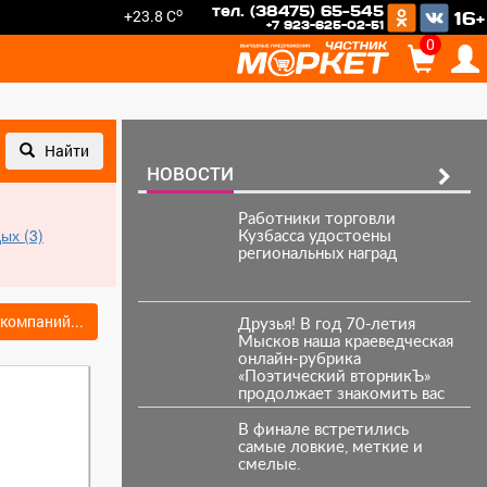
тел. (38475) 65-545
o
+23.8 C
16+
+7 923-625-02-51
0
Найти
НОВОСТИ
Работники торговли
ых (3)
Кузбасса удостоены
региональных наград
компаний...
Друзья! В год 70-летия
Мысков наша краеведческая
онлайн-рубрика
«Поэтический вторникЪ»
продолжает знакомить вас
с творчеством земляков.
В финале встретились
самые ловкие, меткие и
смелые.