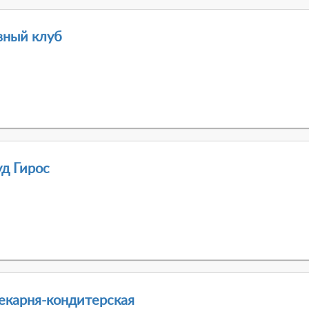
вный клуб
уд Гирос
пекарня-кондитерская