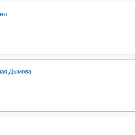
зин
лая Дымова