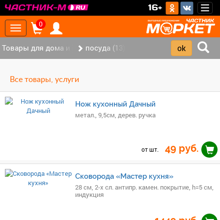
>
16+
Togg
navig
0
Toggle
navigation
Товары для дома и офиса (117)
посуда (13)
Все товары, услуги
Нож кухонный Дачный
метал., 9,5см, дерев. ручка
49
руб.
от шт.
Сковорода «Мастер кухня»
28 см, 2-х сл. антипр. камен. покрытие, h=5 см,
индукция