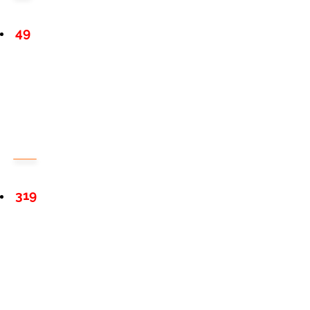
49
319