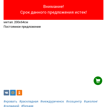
Внимание!
Срок данного предложения истек!
метал. 200х64см
Постоянное предложение
#кровать
#раскладная
#междуреченск
#хозцентр
#шезлонг
#складной
#forsage