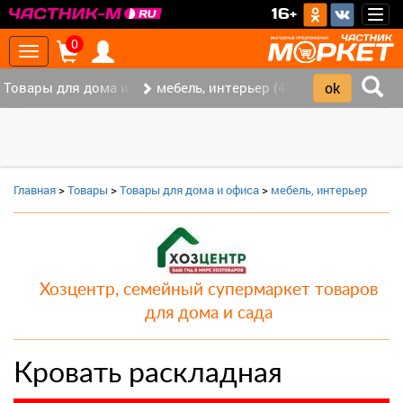
>
16+
Togg
navig
0
Toggle
navigation
Товары для дома и офиса (8)
мебель, интерьер (4)
‹
›
Главная
>
Товары
>
Товары для дома и офиса
>
мебель, интерьер
Хозцентр, семейный супермаркет товаров
для дома и сада
Кровать раскладная