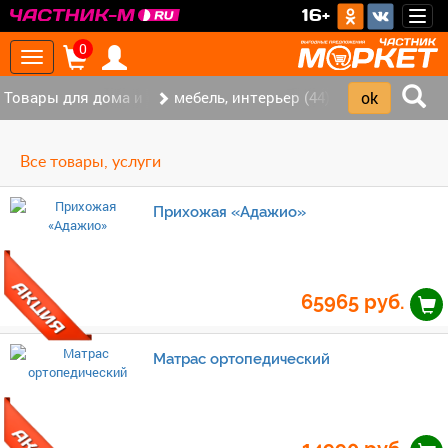
>
16+
Togg
navig
0
Toggle
navigation
Товары для дома и офиса (117)
мебель, интерьер (44)
Все товары, услуги
Прихожая «Адажио»
65965
руб.
Матрас ортопедический