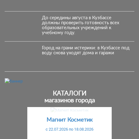
До середины августа в Кузбассе
должны проверить готовность всех
образовательных учреждений к
учебному году.
Город на грани истерики: в Кузбассе под
воду снова уходят дома и гаражи
КАТАЛОГИ
магазинов города
Предыдущий
С
Магнит Косметик
c 22.07.2026 по 18.08.2026