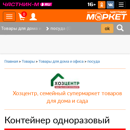
>
16+
Togg
navig
0
Toggle
navigation
Товары для дома и офиса (8)
посуда (0)
‹
›
Главная
>
Товары
>
Товары для дома и офиса
>
посуда
Хозцентр, семейный супермаркет товаров
для дома и сада
Контейнер одноразовый