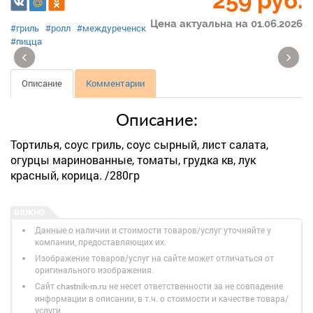
259
руб.
Цена актуальна на 01.06.2026
#гриль
#ролл
#междуреченск
#пицца
‹
›
Описание
Комментарии
Описание:
Тортилья, соус гриль, соус сырный, лист салата,
огурцы маринованные, томаты, грудка кв, лук
красный, корица. /280гр
Данные о наличии и стоимости товаров/услуг уточняйте у
компании, предоставляющих их.
Изображение товаров/услуг на сайте может отличаться от
оригинального изображения.
Сайт
не несет ответственности за не совпадение
chastnik-m.ru
информации в описании, в т.ч. о стоимости и качестве товара/
услуги.