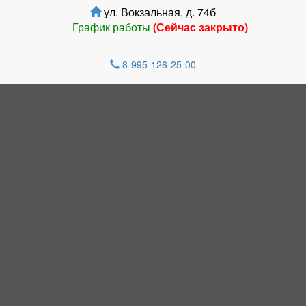
ул. Вокзальная, д. 74б
График работы
(Сейчас закрыто)
8-995-126-25-00
НОВОСТИ
Новокузнецк вновь затопило - там
выпала уже трёхмесячная норма
осадков
Возбуждено уголовное дело:
кузбассовцы 4 года живут в плесени и
ждут помощи
‍ Сотрудники Госавтоинспекции провели
для кемеровских дошкольников
интерактивный урок безопасности