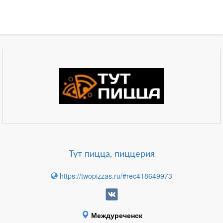
Тут пицца, пиццерия
https://twopizzas.ru/#rec418649973
Междуреченск