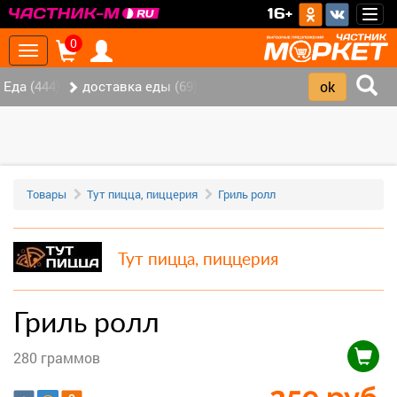
>
16+
Togg
navig
0
Toggle
navigation
Еда (444)
доставка еды (69)
Товары
Тут пицца, пиццерия
Гриль ролл
Тут пицца, пиццерия
Гриль ролл
280 граммов