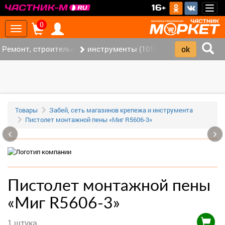
>
16+
Togg
navig
0
Toggle
navigation
Ремонт, строительство (421)
инструменты (101)
Товары
Забей, сеть магазинов крепежа и инструмента
Пистолет монтажной пены «Миг R5606-3»
‹
›
Пистолет монтажной пены
«Миг R5606-3»
1 штука