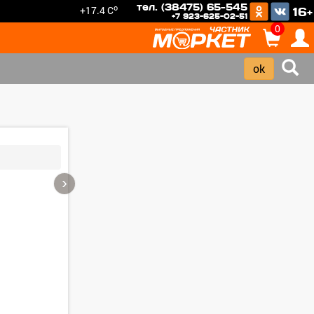
тел. (38475) 65-545
o
+17.4 C
16+
+7 923-625-02-51
0
›
Зарегистрироватья.