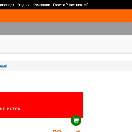
>
анспорт
Отдых
Компании
Газета "Частник-М"
еный
я истек!.
90