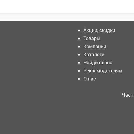
Акции, скидки
Товары
Компании
Внимание! Помогите найти
человека!
Каталоги
Найди слона
Рекламодателям
В Кемерове задумали
О нас
мегаремонт проспекта за
сотни миллионов рублей
Част
С 3 по 31 августа
приглашаем всех
любителей садоводства и
огородничества в
библиотеку «Молодежная»
на книжную выставку «Ваш