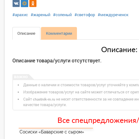
#арахис
#жареный
#соленый
#светофор
#междуреченск
Описание
Комментарии
Описание:
Описание товара/услуги отсутствует.
Данные о наличии и стоимости товаров/услуг уточняйте у комп
Изображение товаров/услуг на сайте может отличаться от ори
Сайт
не несет ответственности за не совпадение ин
chastnik-m.ru
качестве товара/услуги.
Все спецпредложения/с
Сосиски «Баварские с сыром»