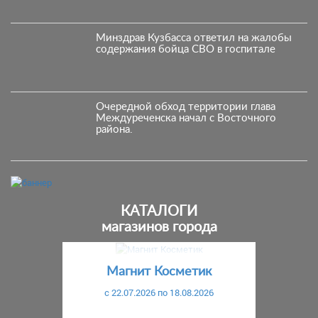
Минздрав Кузбасса ответил на жалобы
содержания бойца СВО в госпитале
Очередной обход территории глава
Междуреченска начал с Восточного
района.
КАТАЛОГИ
магазинов города
Предыдущий
С
Магнит Косметик
c 22.07.2026 по 18.08.2026