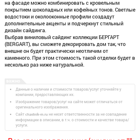
на фасаде можно комбинировать с кровельным
покрытием шоколадных или кофейных тонов. Светлые
водостоки и околооконные профили создадут
дополнительные акценты и подчеркнут стильный
дизайн сайдинга.
Выбрав виниловый сайдинг коллекции БЕРГАРТ
(BERGART), вы сможете декорировать дом так, что
внешне он будет практически неотличим от
каменного. При этом стоимость такой отделки будет в
несколько раз ниже натуральной.
Данные о наличии и стоимости товаров/услуг уточняйте у
компании, предоставляющих их.
Изображение товаров/услуг на сайте может отличаться от
оригинального изображения.
Сайт
не несет ответственности за не совпадение
chastnik-m.ru
информации в описании, в т.ч. о стоимости и качестве товара/
услуги.