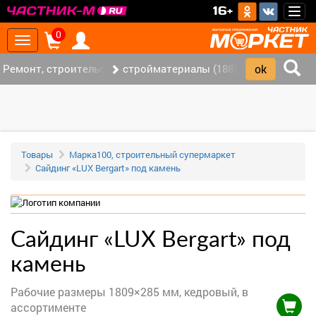
>
16+
Togg
navig
0
Toggle
navigation
Ремонт, строительство (420)
стройматериалы (188)
Товары
Марка100, строительный супермаркет
Сайдинг «LUX Bergart» под камень
Сайдинг «LUX Bergart» под
камень
Рабочие размеры 1809×285 мм, кедровый, в
ассортименте