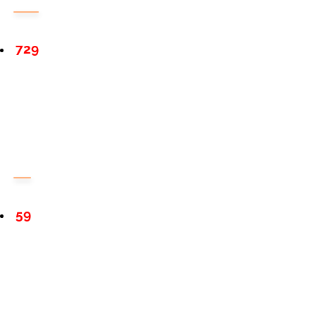
729
59