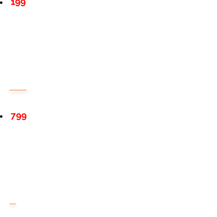
199
799