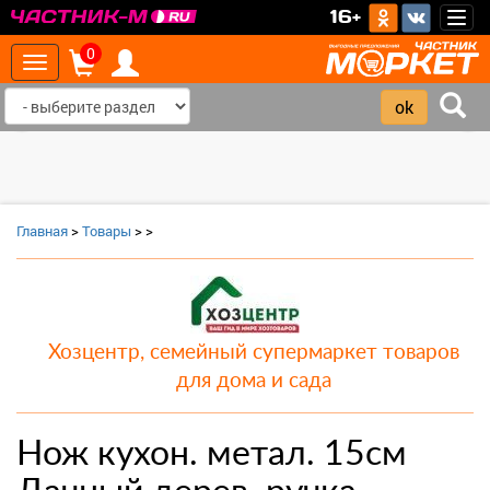
>
16+
Togg
navig
0
Toggle
navigation
‹
›
Главная
>
Товары
>
>
Хозцентр, семейный супермаркет товаров
для дома и сада
Нож кухон. метал. 15см