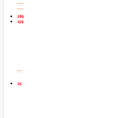
289
159
25