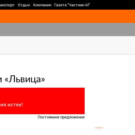
>
анспорт
Отдых
Компании
Газета "Частник-М"
и «Львица»
ия истек!
Постоянное предложение