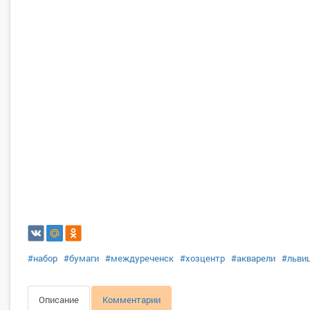
#набор
#бумаги
#междуреченск
#хозцентр
#акварели
#льви
Описание
Комментарии