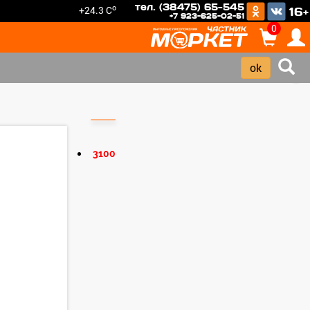
тел. (38475) 65-545
o
+24.3 C
16+
+7 923-625-02-51
0
›
3100