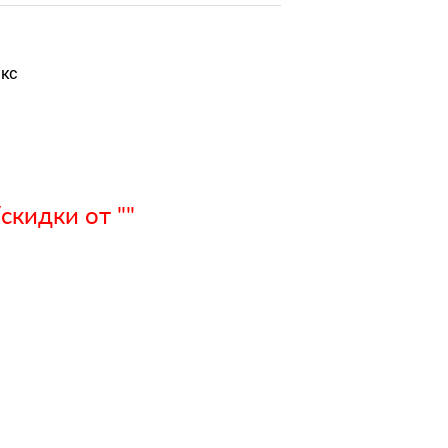
икс
кидки от ""