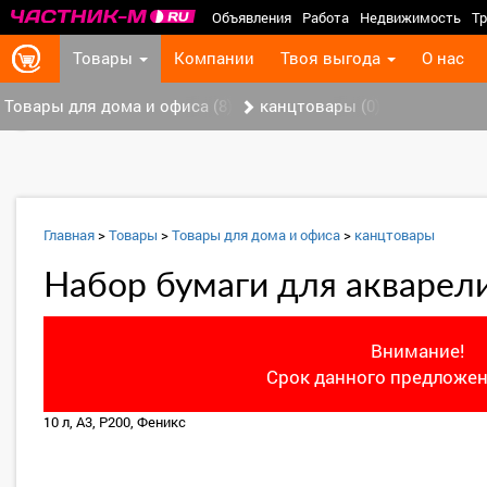
Объявления
Работа
Недвижимость
Тр
Товары
Компании
Твоя выгода
О нас
Товары для дома и офиса (8)
канцтовары (0)
‹
Главная
>
Товары
>
Товары для дома и офиса
>
канцтовары
Набор бумаги для акварел
Внимание!
Срок данного предложен
10 л, А3, Р200, Феникс