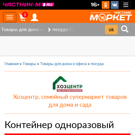
>
16+
Togg
navig
0
Toggle
navigation
Товары для дома и офиса (8)
посуда (0)
‹
›
Главная
>
Товары
>
Товары для дома и офиса
>
посуда
Хозцентр, семейный супермаркет товаров
для дома и сада
Контейнер одноразовый