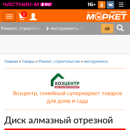
>
16+
Togg
navig
0
Toggle
navigation
Ремонт, строительство (7)
инструменты (1)
‹
›
Главная
>
Товары
>
Ремонт, строительство
>
инструменты
Хозцентр, семейный супермаркет товаров
для дома и сада
Диск алмазный отрезной