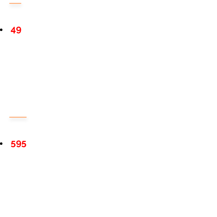
49
595