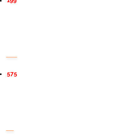
199
575