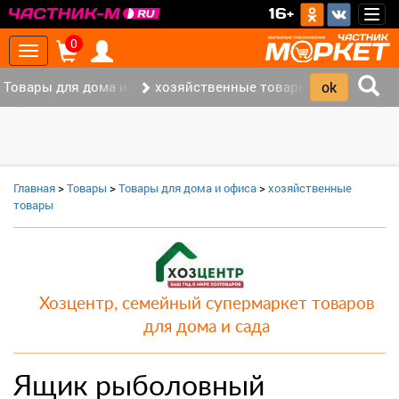
>
16+
Togg
navig
0
Toggle
navigation
Товары для дома и офиса (8)
хозяйственные товары (3)
‹
›
Главная
>
Товары
>
Товары для дома и офиса
>
хозяйственные
товары
Хозцентр, семейный супермаркет товаров
для дома и сада
Ящик рыболовный