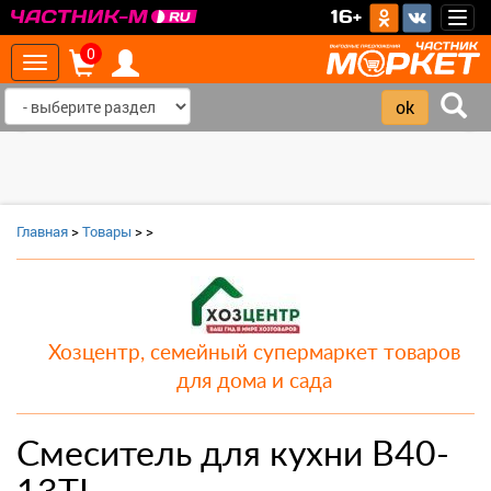
>
16+
Togg
navig
0
Toggle
navigation
‹
›
Главная
>
Товары
>
>
Хозцентр, семейный супермаркет товаров
для дома и сада
Смеситель для кухни B40-