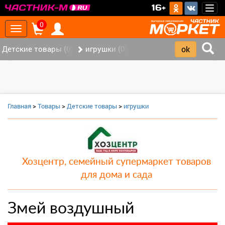
>
16+
Togg
navig
0
Toggle
navigation
Детские товары (0)
игрушки (0)
‹
›
Главная
>
Товары
>
Детские товары
>
игрушки
Хозцентр, семейный супермаркет товаров
для дома и сада
Змей воздушный