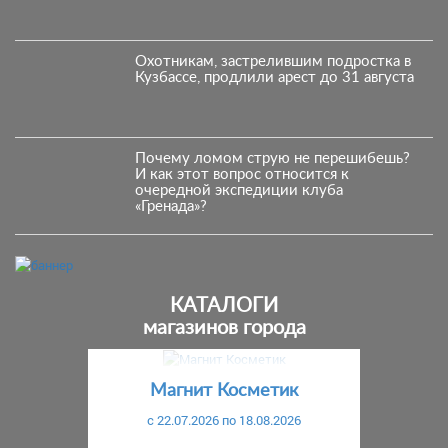
Охотникам, застрелившим подростка в
Кузбассе, продлили арест до 31 августа
Почему ломом струю не перешибешь?
И как этот вопрос относится к
очередной экспедиции клуба
«Гренада»?
КАТАЛОГИ
магазинов города
Предыдущий
С
Магнит Косметик
c 22.07.2026 по 18.08.2026