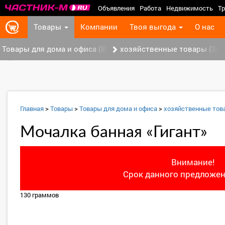
Объявления
Работа
Недвижимость
Тр
Товары
Компании
Твоя выгода
О нас
Товары для дома и офиса (8)
хозяйственные товары (3)
‹
Главная
>
Товары
>
Товары для дома и офиса
>
хозяйственные тов
Мочалка банная «Гигант»
Внимание!
Срок данного предложен
130 граммов