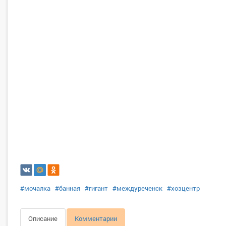
#мочалка
#банная
#гигант
#междуреченск
#хозцентр
Описание
Комментарии