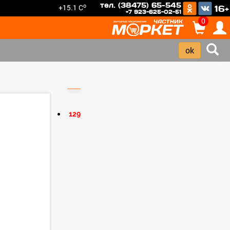
тел. (38475) 65-545
o
+15.1 C
16+
+7 923-625-02-51
0
›
129