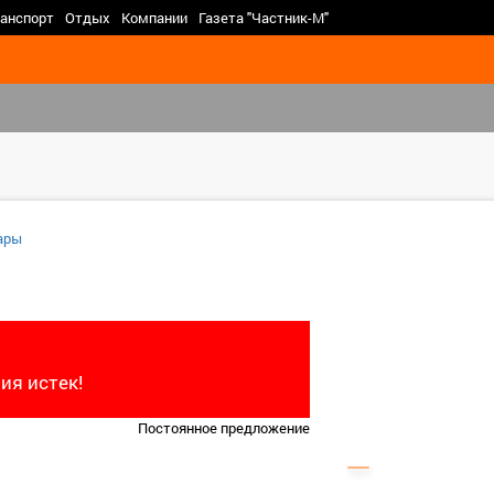
>
анспорт
Отдых
Компании
Газета "Частник-М"
ары
ия истек!
Постоянное предложение