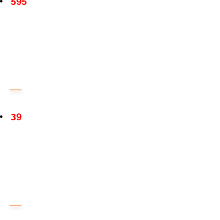
595
39