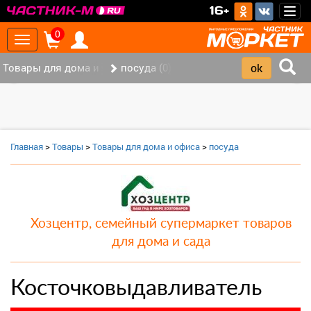
>
16+
Togg
navig
0
Toggle
navigation
Товары для дома и офиса (8)
посуда (0)
‹
›
Главная
>
Товары
>
Товары для дома и офиса
>
посуда
Хозцентр, семейный супермаркет товаров
для дома и сада
Косточковыдавливатель