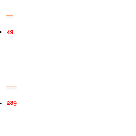
49
289