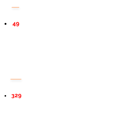
49
329