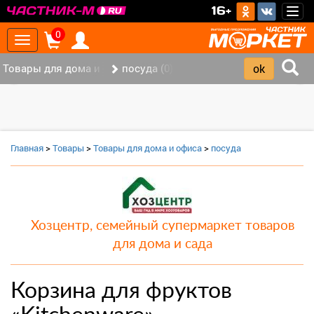
>
16+
Togg
navig
0
Toggle
navigation
Товары для дома и офиса (8)
посуда (0)
‹
›
Главная
>
Товары
>
Товары для дома и офиса
>
посуда
Хозцентр, семейный супермаркет товаров
для дома и сада
Корзина для фруктов