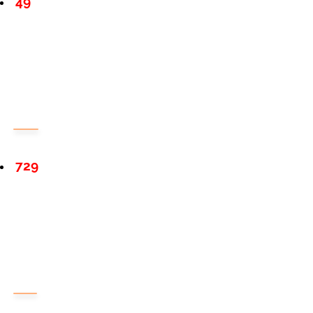
49
729