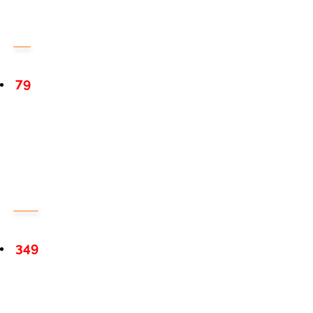
79
349