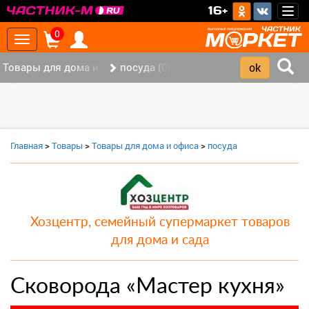
>
16+
Togg
navig
0
Toggle
navigation
Товары для дома и офиса (8)
посуда (0)
‹
›
Главная
>
Товары
>
Товары для дома и офиса
>
посуда
Хозцентр, семейный супермаркет товаров
для дома и сада
Сковорода «Мастер кухня»