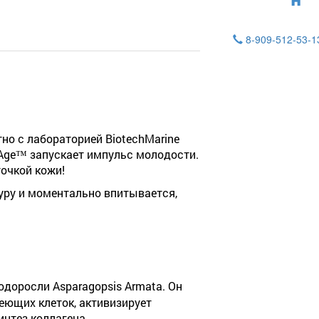
8-909-512-53-
но с лабораторией BiotechMarine
’Age™ запускает импульс молодости.
очкой кожи!
уру и моментально впитывается,
одоросли Asparagopsis Armata. Он
еющих клеток, активизирует
интез коллагена.