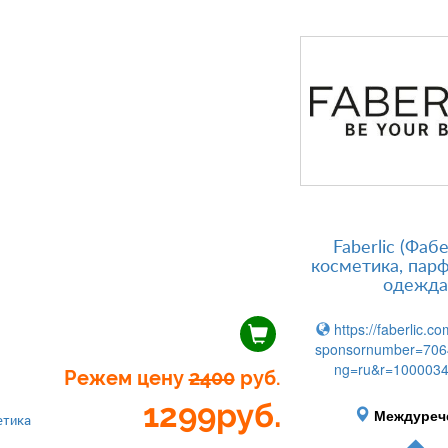
Faberlic (Фаб
косметика, пар
одежда
https://faberlic.co
sponsornumber=706
ng=ru&r=100003
Режем цену
2400
руб.
1299
руб.
Междуреч
етика