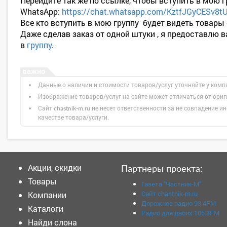
Перейдите так же по ссылке, чтобы вступить в мою г
WhatsApp:
https://chat.whatsapp.com/KztfJGyCESv8
Все кто вступить в мою группу будет видеть товары
Даже сделав заказ от одной штуки , я предоставлю 
в
группу
.
Данные о наличии и стоимости товаров/услуг уточняйте у комп
Изображение товаров/услуг на сайте может отличаться от ори
Сайт
не несет ответственности за не совпадение ин
chastnik-m.ru
качестве товара/услуги.
Акции, скидки
Партнеры проекта:
Товары
Газета "Частник-М"
Сайт chastnik-m.ru
Компании
Дорожное радио 93.4FM
Каталоги
Радио для двоих 105.3FM
Найди слона