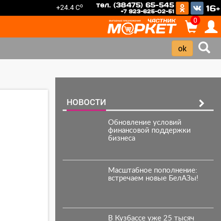
тел. (38475) 65-545
o
+24.4 C
16+
+7 923-625-02-51
0
НОВОСТИ
Обновление условий
финансовой поддержки
бизнеса
Масштабное пополнение:
встречаем новые БелАЗы!
В Кузбассе уже 25 тысяч