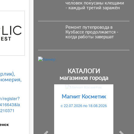
человек покусаны клещами
- каждый третий заражён
Ремонт путепровода в
Кузбассе продолжается -
когда работы завершат
КАТАЛОГИ
ерлик),
магазинов города
фюмерия,
Предыдущий
С
Магнит Косметик
m/register?
416643&la
c 22.07.2026 по 18.08.2026
4210371
енск