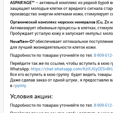
– активный комплекс из редкой бурой в
ASPAR’AGE™
защищает молодые клетки от вредного сигнала стар
производство энергии клетками кожи, стимулирует с
Органический комплекс морских минералов (Cu, Zn и
Активизирует обменные процессы в клетках, стимули
Пробуждает усталую кожу и запускает импульс моло
обеспечивает оптимальное поступление
Novaftem-O?
для лучшей жизнедеятельности клеток кожи.
Подробности по товарам уточняйте по тел.
8-909-512
Перейдите так же по ссылке, чтобы вступить в мою г
WhatsApp:
https://chat.whatsapp.com/KztfJGyCESv8
Все кто вступить в мою группу будет видеть товары
Даже сделав заказ от одной штуки , я предоставлю 
в
группу
.
Условия акции:
Подробности по товарам уточняйте по тел.
8-909-512