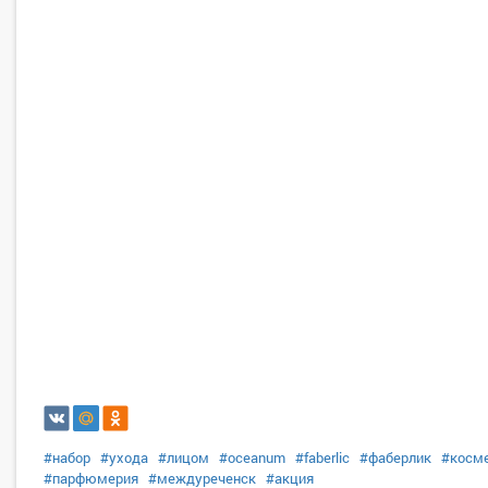
#набор
#ухода
#лицом
#oceanum
#faberlic
#фаберлик
#косм
#парфюмерия
#междуреченск
#акция