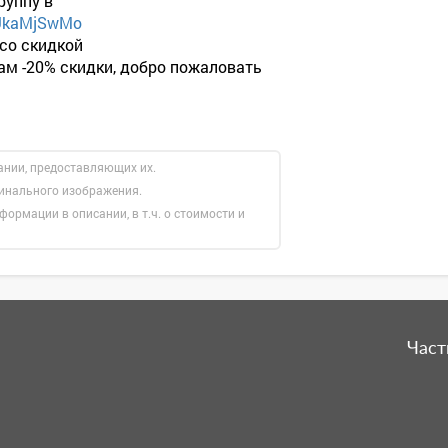
руппу в
tUkaMjSwMo
 со скидкой
вам -20% скидки, добро пожаловать
ании, предоставляющих их.
гинального изображения.
формации в описании, в т.ч. о стоимости и
Част