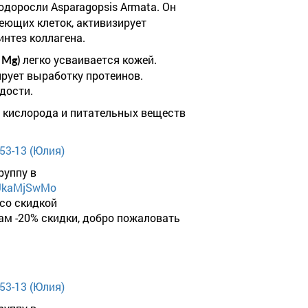
одоросли Asparagopsis Armata. Он
еющих клеток, активизирует
интез коллагена.
легко усваивается кожей.
 Mg)
рует выработку протеинов.
дости.
 кислорода и питательных веществ
-53-13 (Юлия)
руппу в
tUkaMjSwMo
 со скидкой
вам -20% скидки, добро пожаловать
-53-13 (Юлия)