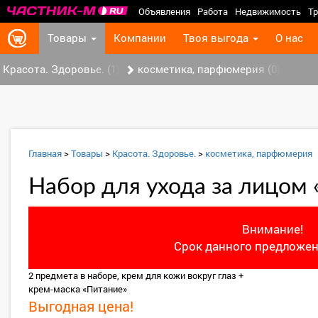
Объявления
Работа
Недвижимость
Тр
Товары
Компании
Твоя выгода
О нас
Красота. Здоровье. (1)
косметика, парфюмерия (0)
Главная
>
Товары
>
Красота. Здоровье.
>
косметика, парфюмерия
Набор для ухода за лицом
Внимание!
Срок данного предложен
2 предмета в наборе, крем для кожи вокруг глаз +
крем-маска «Питание»
Выгодная цена!