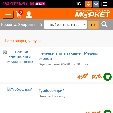
>
16+
Togg
navig
0
Toggle
navigation
Красота. Здоровье. (41)
Все товары, услуги
Пеленки впитывающие «Медлил»
эконом
Одноразовые, 60х90 см, 30 штук
60
456
руб.
Турбосолярий
Цена за 1 минуту