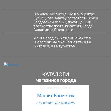
В минувшие выходные в экоцентре
Кузнецкого Алатау состоялся «Вечер
бардовской песни», посвященный
творчеству поэта, писателя, барда
Владимира Высоцкого.
Илья Середюк: каждый объект в
Шерегеше должен работать и на
жителей, и на туристов
КАТАЛОГИ
магазинов города
Предыдущий
С
Магнит Косметик
c 22.07.2026 по 18.08.2026