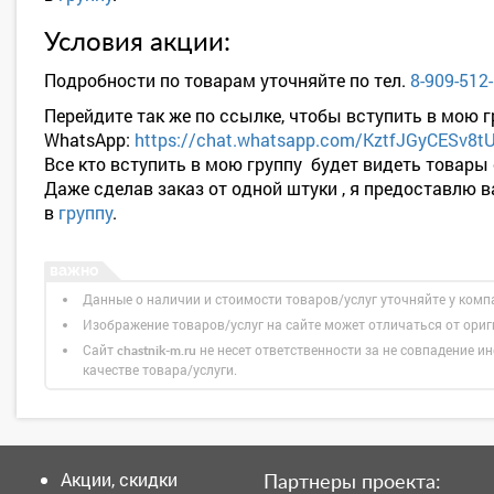
Условия акции:
Подробности по товарам уточняйте по тел.
8-909-512
Перейдите так же по ссылке, чтобы вступить в мою г
WhatsApp:
https://chat.whatsapp.com/KztfJGyCESv8
Все кто вступить в мою группу будет видеть товары
Даже сделав заказ от одной штуки , я предоставлю 
в
группу
.
Данные о наличии и стоимости товаров/услуг уточняйте у комп
Изображение товаров/услуг на сайте может отличаться от ори
Сайт
не несет ответственности за не совпадение ин
chastnik-m.ru
качестве товара/услуги.
Акции, скидки
Партнеры проекта: