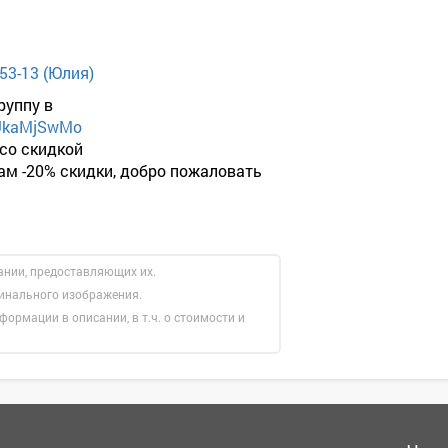
-53-13 (Юлия)
руппу в
tUkaMjSwMo
 со скидкой
вам -20% скидки, добро пожаловать
ании, предоставляющих их.
гинального изображения.
формации в описании, в т.ч. о стоимости и