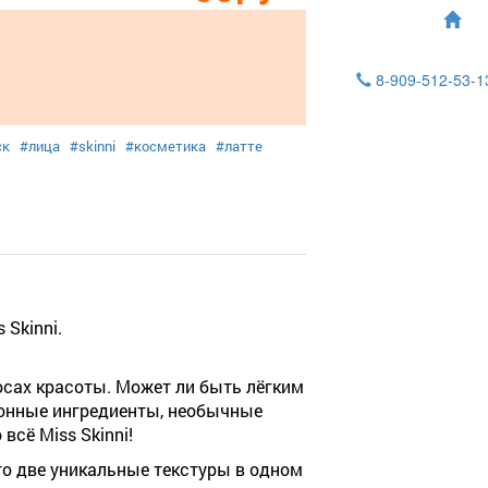
8-909-512-53-
ск
#лица
#skinni
#косметика
#латте
Skinni.
росах красоты. Может ли быть лёгким
ионные ингредиенты, необычные
всё Miss Skinni!
о две уникальные текстуры в одном