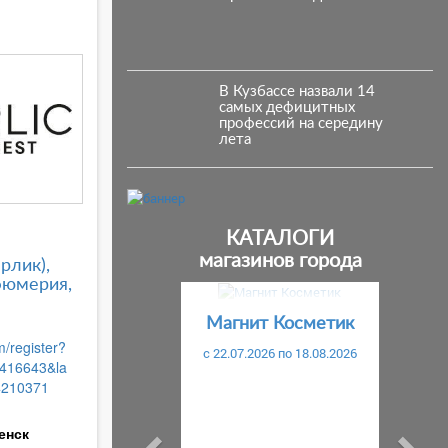
В Кузбассе назвали 14
самых дефицитных
профессий на середину
лета
КАТАЛОГИ
магазинов города
ерлик),
фюмерия,
Предыдущий
С
Магнит Косметик
m/register?
c 22.07.2026 по 18.08.2026
416643&la
4210371
енск