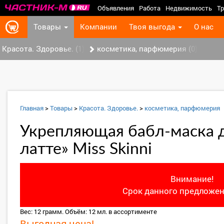
Объявления
Работа
Недвижимость
Тр
Товары
Компании
Твоя выгода
О нас
Красота. Здоровье. (1)
косметика, парфюмерия (0)
Главная
>
Товары
>
Красота. Здоровье.
>
косметика, парфюмерия
Укрепляющая бабл-маска 
латте» Miss Skinni
Внимание!
Срок данного предложен
Вес: 12 грамм. Объём: 12 мл. в ассортименте
Выгодная цена!