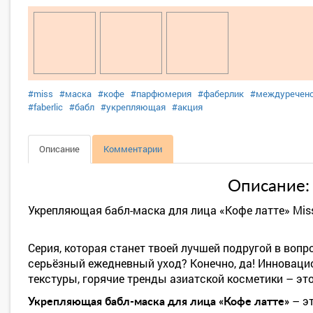
#miss
#маска
#кофе
#парфюмерия
#фаберлик
#междуречен
#faberlic
#бабл
#укрепляющая
#акция
Описание
Комментарии
Описание:
Укрепляющая бабл-маска для лица «Кофе латте» Miss 
Серия, которая станет твоей лучшей подругой в воп
серьёзный ежедневный уход? Конечно, да! Инновац
текстуры, горячие тренды азиатской косметики – это 
– эт
Укрепляющая бабл-маска для лица «Кофе латте»