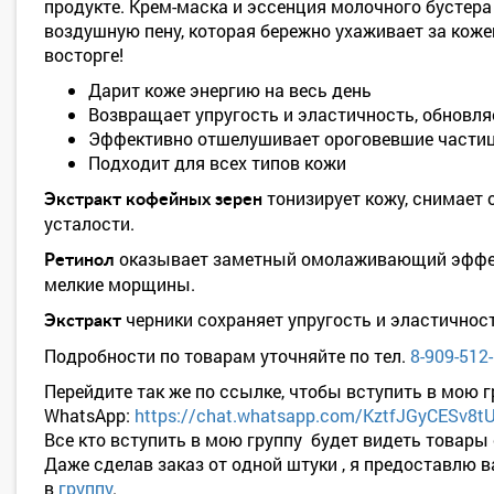
продукте. Крем-маска и эссенция молочного бустер
воздушную пену, которая бережно ухаживает за кожей
восторге!
Дарит коже энергию на весь день
Возвращает упругость и эластичность, обновля
Эффективно отшелушивает ороговевшие частиц
Подходит для всех типов кожи
тонизирует кожу, снимает 
Экстракт кофейных зерен
усталости.
оказывает заметный омолаживающий эффект
Ретинол
мелкие морщины.
черники сохраняет упругость и эластичнос
Экстракт
Подробности по товарам уточняйте по тел.
8-909-512
Перейдите так же по ссылке, чтобы вступить в мою г
WhatsApp:
https://chat.whatsapp.com/KztfJGyCESv8
Все кто вступить в мою группу будет видеть товары
Даже сделав заказ от одной штуки , я предоставлю 
в
группу
.