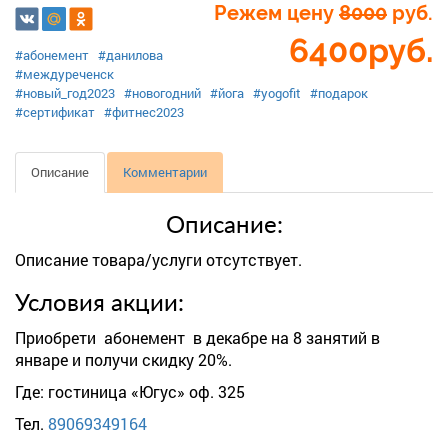
Режем цену
8000
руб.
6400
руб.
#абонемент
#данилова
#междуреченск
#новый_год2023
#новогодний
#йога
#yogofit
#подарок
#сертификат
#фитнес2023
Описание
Комментарии
Описание:
Описание товара/услуги отсутствует.
Условия акции:
Приобрети абонемент в декабре на 8 занятий в
январе и получи скидку 20%.
Где: гостиница «Югус» оф. 325
Тел.
89069349164