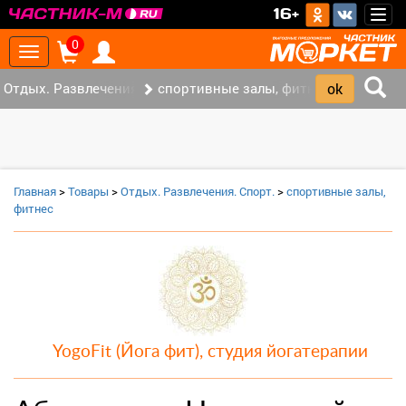
>
16+
Togg
navig
0
Toggle
navigation
Отдых. Развлечения. Спорт. (2)
спортивные залы, фитнес (1)
Главная
>
Товары
>
Отдых. Развлечения. Спорт.
>
спортивные залы,
фитнес
YogoFit (Йога фит), студия йогатерапии