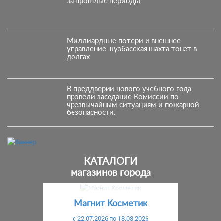
за прошлые периоды
Миллиардные потери и внешнее
управление: кузбасская шахта тонет в
долгах
В преддверии нового учебного года
провели заседание Комиссии по
чрезвычайным ситуациям и пожарной
безопасности.
КАТАЛОГИ
магазинов города
Предыдущий
С
Магнит Косметик
c 22.07.2026 по 18.08.2026