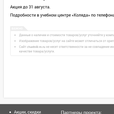
Акция до 31 августа.
Подробности в учебном центре «Коляда» по телефон
Данные о наличии и стоимости товаров/услуг уточняйте у комп
Изображение товаров/услуг на сайте может отличаться от ори
Сайт
не несет ответственности за не совпадение ин
chastnik-m.ru
качестве товара/услуги.
Акции, скидки
Партнеры проекта: