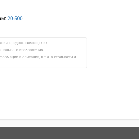
ам:
20-500
ании, предоставляющих их.
гинального изображения.
формации в описании, в т.ч. о стоимости и
Зарегистрироватья.