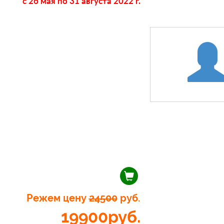
c 26 мая
по 31 августа 2022 г.
Режем цену
24500
руб.
19900
руб.