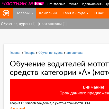
Объявления
Работа
Недвижимость
Тр
Товары
Компании
Твоя выгода
О нас
Обучение, курсы (1)
автошколы (1)
Главная
>
Товары
>
Обучение, курсы
>
автошколы
Обучение водителей мото
средств категории «А» (мо
Внимание!
Срок данного предложен
Теория + 18 часов вождения, с учетом стоимости ГСМ
Акция!