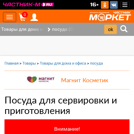
>
16+
Togg
navig
0
Toggle
navigation
Товары для дома и офиса (8)
посуда (0)
Главная
>
Товары
>
Товары для дома и офиса
>
посуда
Магнит Косметик
Посуда для сервировки и
приготовления
Внимание!