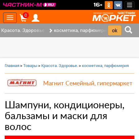
>
16+
Togg
navig
0
Toggle
navigation
Красота. Здоровье. (1)
косметика, парфюмерия (0)
Главная
>
Товары
>
Красота. Здоровье.
>
косметика, парфюмерия
Магнит Семейный, гипермаркет
Шампуни, кондиционеры,
бальзамы и маски для
волос