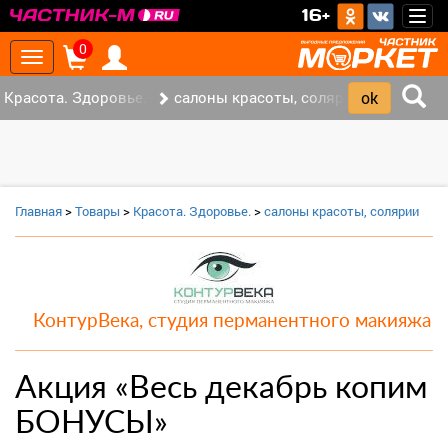
>
16+
Togg
navig
0
Toggle
navigation
Красота. Здоровье. (1)
салоны красоты, солярии (1)
Главная
>
Товары
>
Красота. Здоровье.
>
салоны красоты, солярии
КонтурВека, студия перманентного макияжа
Акция «Весь декабрь копим
БОНУСЫ»