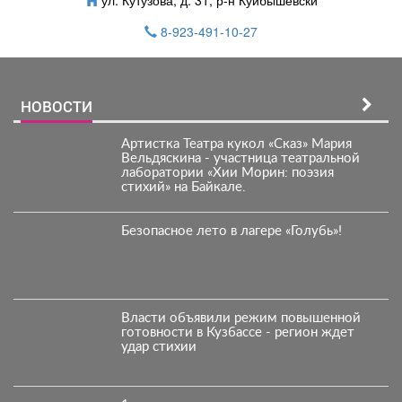
ул. Кутузова, д. 31, р-н Куйбышевски
8-923-491-10-27
НОВОСТИ
Артистка Театра кукол «Сказ» Мария
Вельдяскина - участница театральной
лаборатории «Хии Морин: поэзия
стихий» на Байкале.
Безопасное лето в лагере «Голубь»!
Власти объявили режим повышенной
готовности в Кузбассе - регион ждет
удар стихии