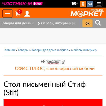
>
16+
Togg
navig
0
Toggle
navigation
Товары для дома и офиса (8)
мебель, интерьер (4)
Главная
>
Товары
>
Товары для дома и офиса
>
мебель, интерьер
ОФИС ПЛЮС, салон офисной мебели
Стол письменный Стиф
(Stif)