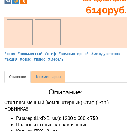
6140
руб.
#стол
#письменный
#стиф
#компьютерный
#междуреченск
#акция
#офис
#плюс
#мебель
Описание
Комментарии
Описание:
Стол письменный (компьютерный) Стиф ( Stif ).
НОВИНКА!!
Размер (ШхГхВ, мм): 1200 х 600 х 750
Полновыкатные направляющие.
Кромка ПВХ - 2 мм.