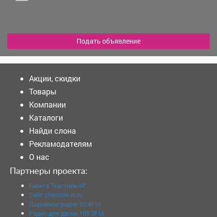
Подать объявление
Акции, скидки
Товары
Компании
Каталоги
Найди слона
Рекламодателям
О нас
Партнеры проекта:
Газета "Частник-М"
Сайт chastnik-m.ru
Дорожное радио 93.4FM
Радио для двоих 105.3FM