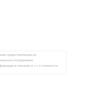
ании, предоставляющих их.
гинального изображения.
формации в описании, в т.ч. о стоимости и
Зарегистрироватья.