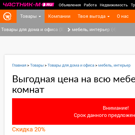
Объявления
Работа
Недвижимость
Тр
Товары
Компании
Твоя выгода
О нас
Товары для дома и офиса (8)
мебель, интерьер (4)
Главная
>
Товары
>
Товары для дома и офиса
>
мебель, интерьер
Выгодная цена на всю меб
комнат
Внимание!
Срок данного предложен
Скидка 20%