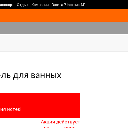
>
анспорт
Отдых
Компании
Газета "Частник-М"
ель для ванных
ия истек!
Акция действует