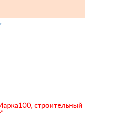
т
Марка100, строительный
"