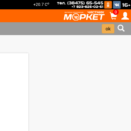
тел. (38475) 65-545
o
+20.7 C
16+
+7 923-625-02-51
0