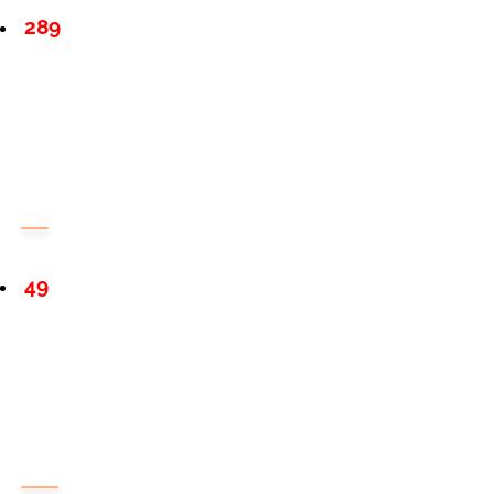
289
49