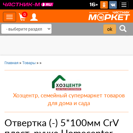
>
16+
Togg
navig
0
Toggle
navigation
‹
›
Главная
>
Товары
>
>
Хозцентр, семейный супермаркет товаров
для дома и сада
Отвертка (-) 5*100мм CrV