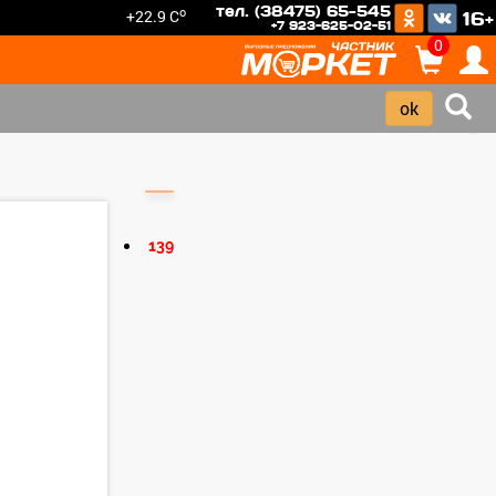
тел. (38475) 65-545
o
+22.9 C
16+
+7 923-625-02-51
0
›
139