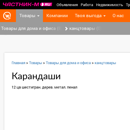
Объявления
Работа
Недвижимость
Тр
Товары
Компании
Твоя выгода
О нас
Товары для дома и офиса (8)
канцтовары (0)
‹
Главная
>
Товары
>
Товары для дома и офиса
>
канцтовары
Карандаши
12 цв шестигран. дерев. метал. пенал