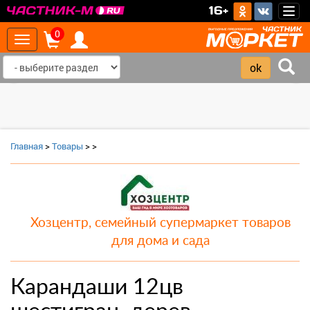
>
16+
Togg
navig
0
Toggle
navigation
‹
›
Главная
>
Товары
>
>
Хозцентр, семейный супермаркет товаров
для дома и сада
Карандаши 12цв