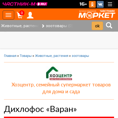
>
16+
Togg
navig
0
Toggle
navigation
Животные, растения (0)
зоотовары (0)
‹
›
Главная
>
Товары
>
Животные, растения
>
зоотовары
Хозцентр, семейный супермаркет товаров
для дома и сада
Дихлофос «Варан»