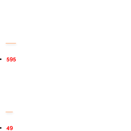
595
49