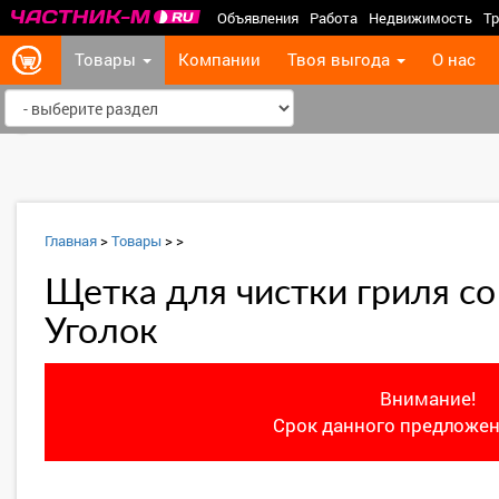
Объявления
Работа
Недвижимость
Тр
Товары
Компании
Твоя выгода
О нас
‹
Главная
>
Товары
>
>
Щетка для чистки гриля со
Уголок
Внимание!
Срок данного предложен