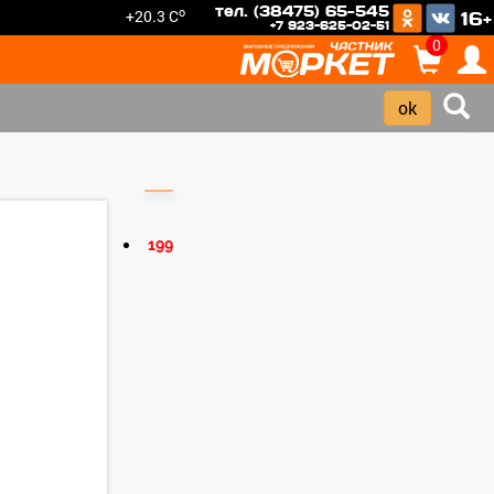
тел. (38475) 65-545
o
+20.3 C
16+
+7 923-625-02-51
0
›
199