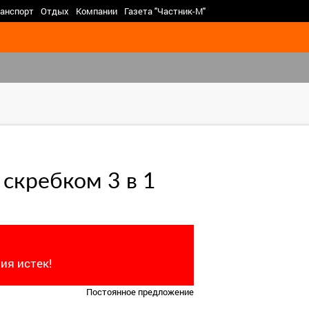
>
анспорт
Отдых
Компании
Газета "Частник-М"
 скребком 3 в 1
ия истек!
Постоянное предложение