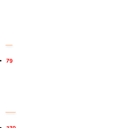
79
329