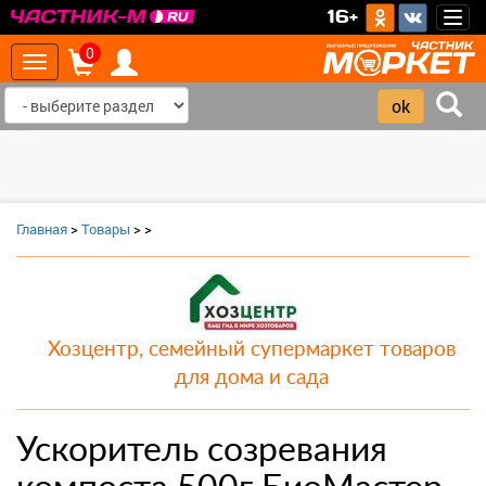
>
16+
Togg
navig
0
Toggle
navigation
‹
›
Главная
>
Товары
>
>
Хозцентр, семейный супермаркет товаров
для дома и сада
Ускоритель созревания