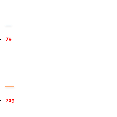
79
729