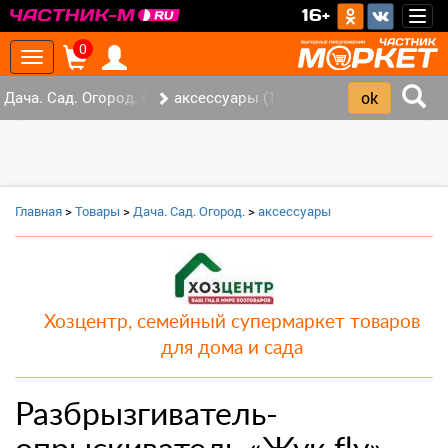
>
16+
Togg
navig
0
Toggle
navigation
Дача. Сад. Огород. (2)
аксессуары (1)
‹
›
Главная
>
Товары
>
Дача. Сад. Огород.
>
аксессуары
Хозцентр, семейный супермаркет товаров
для дома и сада
Разбрызгиватель-