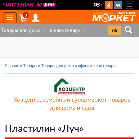
>
16+
Togg
navig
0
Toggle
navigation
Товары для дома и офиса (8)
канцтовары (0)
‹
›
Главная
>
Товары
>
Товары для дома и офиса
>
канцтовары
Хозцентр, семейный супермаркет товаров
для дома и сада
Пластилин «Луч»