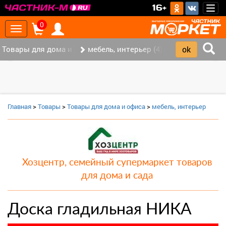
>
16+
Togg
navig
0
Toggle
navigation
Товары для дома и офиса (8)
мебель, интерьер (4)
‹
›
Главная
>
Товары
>
Товары для дома и офиса
>
мебель, интерьер
Хозцентр, семейный супермаркет товаров
для дома и сада
Доска гладильная НИКА