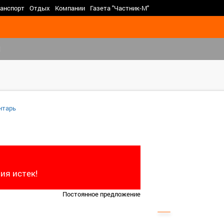
>
анспорт
Отдых
Компании
Газета "Частник-М"
)
нтарь
ия истек!
Постоянное предложение