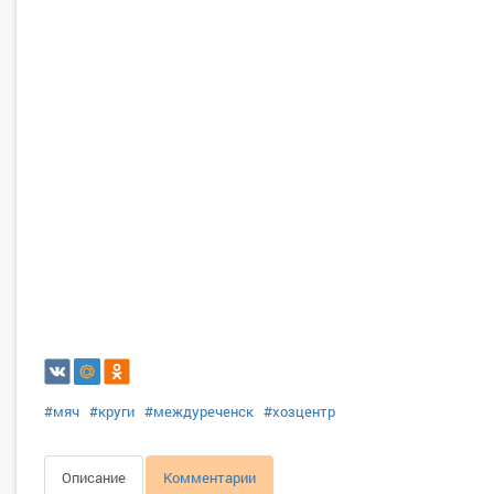
#мяч
#круги
#междуреченск
#хозцентр
Описание
Комментарии