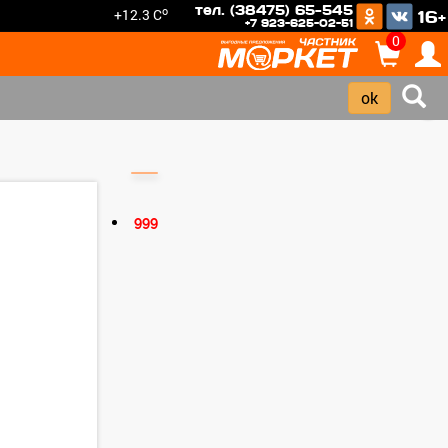
тел. (38475) 65-545
o
+12.3 C
16+
+7 923-625-02-51
0
›
999