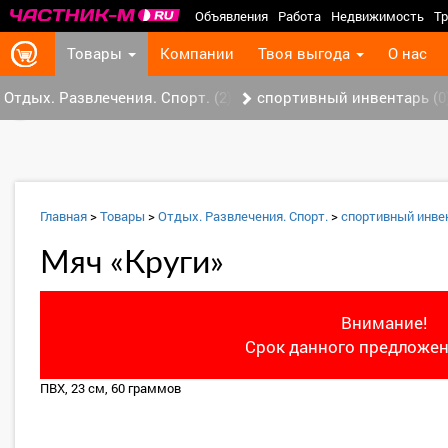
Объявления
Работа
Недвижимость
Тр
Товары
Компании
Твоя выгода
О нас
Отдых. Развлечения. Спорт. (2)
спортивный инвентарь (0
‹
Главная
>
Товары
>
Отдых. Развлечения. Спорт.
>
спортивный инве
Мяч «Круги»
Внимание!
Срок данного предложен
ПВХ, 23 см, 60 граммов