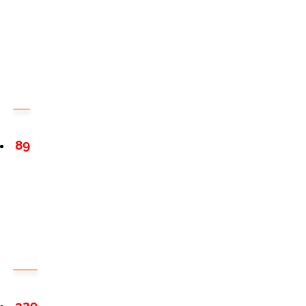
89
329