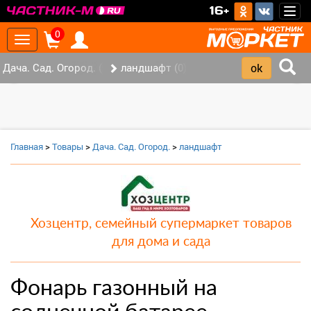
>
16+
Togg
navig
0
Toggle
navigation
Дача. Сад. Огород. (2)
ландшафт (0)
‹
›
Главная
>
Товары
>
Дача. Сад. Огород.
>
ландшафт
Хозцентр, семейный супермаркет товаров
для дома и сада
Фонарь газонный на