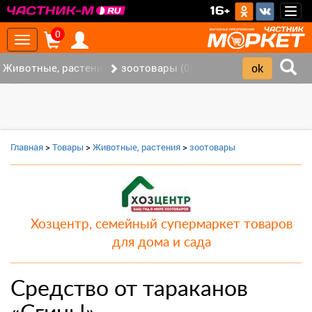
>
16+
Togg
navig
0
Toggle
navigation
Животные, растения (0)
зоотовары (0)
‹
›
Главная
>
Товары
>
Животные, растения
>
зоотовары
Хозцентр, семейный супермаркет товаров
для дома и сада
Средство от тараканов