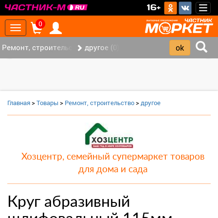
>
16+
Togg
navig
0
Toggle
navigation
Ремонт, строительство (7)
другое (0)
‹
›
Главная
>
Товары
>
Ремонт, строительство
>
другое
Хозцентр, семейный супермаркет товаров
для дома и сада
Круг абразивный