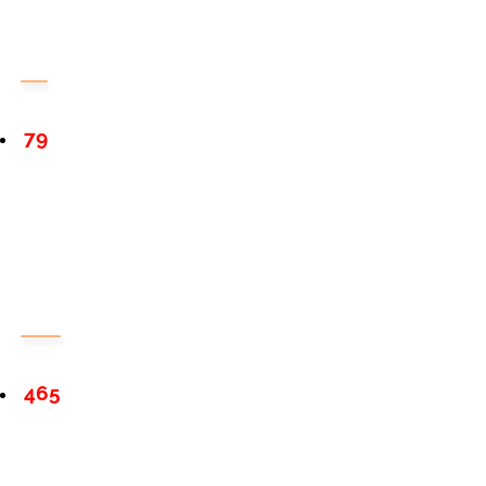
79
465