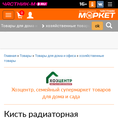
>
16+
Togg
navig
0
Toggle
navigation
Товары для дома и офиса (8)
хозяйственные товары (3)
‹
›
Главная
>
Товары
>
Товары для дома и офиса
>
хозяйственные
товары
Хозцентр, семейный супермаркет товаров
для дома и сада
Кисть радиаторная