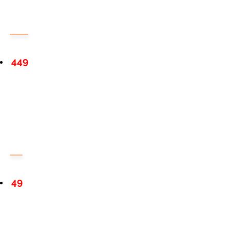
449
49