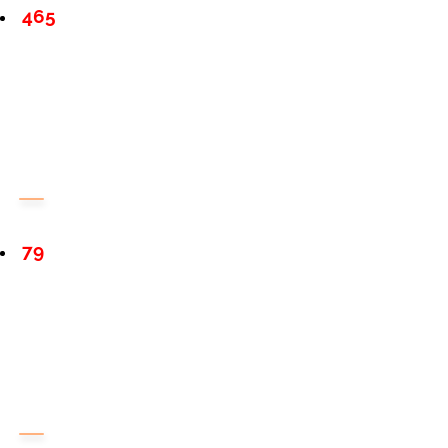
465
79